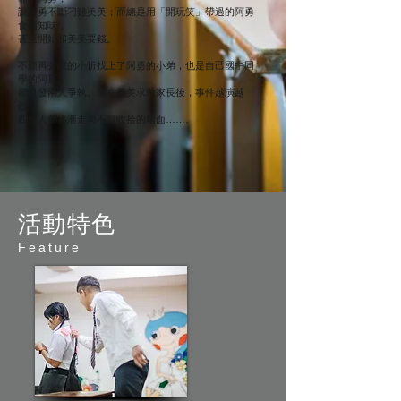
讓阿勇不斷刁難美美；而總是用「開玩笑」帶過的阿勇
食髓知味
，
甚至開始和美美要錢。
不願再旁觀的小忻找上了阿勇的小弟，也是自己國中同
學的阿晨，
卻引發兩人爭執。就在美美求助家長後，事件越演越
烈，
四個人都逐漸走向不可收拾的場面……。
​活動特色
Feature