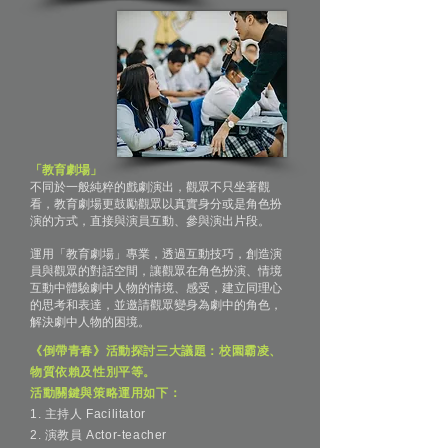
「教育劇場」
不同於一般純粹的戲劇演出，觀眾不只坐著觀
看，教育劇場更鼓勵觀眾以真實身分或是角色扮
演的方式，直接與演員互動、參與演出片段。
運用「教育劇場」專業，透過互動技巧，創造演
員與觀眾的對話空間，讓觀眾在角色扮演、情境
互動中體驗劇中人物的情境、感受，建立同理心
的思考和表達，並邀請觀眾變身為劇中的角色，
解決劇中人物的困境。​
《倒帶青春》活動探討三大議題：校園霸凌、
物質依賴及性別平等。
活動關鍵與策略運⽤如下：
1. 主持人 Facilitator
2. 演教員 Actor-teacher