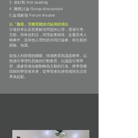
3. 坐針氈 Hot-seating
4. 團體討論 Group-discussion
5.論壇劇場 Forum theatre
以「擬真」完整而開放式結局的演出
引發好奇以及想要解決問題的心理；透過引導、
互動，與角色對話，同理故事困境，反覆思考人
物事件，並與他人理性的共同討論後，得出新的
經驗、知識。
從個人到群體的關聯，情感教育與議題教學。以
情感引導理性思維的行動教育，以議題引導學
習，讓參與者由被動轉為主動的行為，將學習權
回歸到學習者本身，從學習者自身情感與生活世
界為起點。
精選劇照
Drama Photos