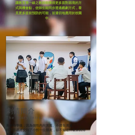
讓教育第一線之教師能獲得更多面對困境的方
式與機會點，使師生能同步透過戲劇方式，看
見更多提前預防的可能，並適切地應用於校園
中。
劇情簡介
The Story Intro
美美轉學後，因為個性內向害羞、不擅長溝通，
好不容易才交到了小忻一位朋友，卻不知道什麼原因得
罪了阿勇，