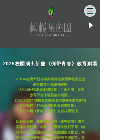
2025校園演出計畫《倒帶青春》教育劇場
2015年台灣帝亞吉歐與專責推廣國際教育交流
的英國文化協會攜手將
「SMASHED教育劇場計畫」引進台灣，並與
教育部合作發起全台巡演。
2020-2022
年橄欖葉劇團受邀與快樂鳥故事劇場
共同執行「SMASHED教育劇場計畫」，
進行70場《青春三部曲》全台校園巡演。
回到高雄後，劇團期望能將《倒帶青春》帶至
高雄各個校園，培養並宣導學生性別平等、物
質依賴、校園霸凌防治等相關議題之觀念，為
學子們的校園生活帶來更多的思考與助益，並