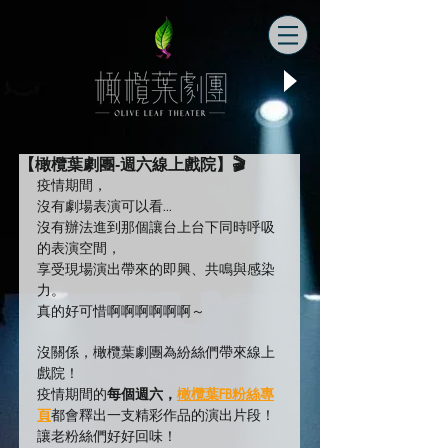
【橄欖葉劇團-週六線上戲院】🎬
疫情期間，
沒有劇場表演可以看...
沒有辦法進到那個讓台上台下同時呼吸
的表演空間，
享受現場演出帶來的即興、共鳴與感染
力。
真的好可惜啊啊啊啊啊啊～
沒關係，橄欖葉劇團為紛絲們帶來線上
戲院！
疫情期間的
每個週六
，
橄欖葉FB粉絲專
頁
都會釋出一支精彩作品的演出片段！
讓老粉絲們好好回味！