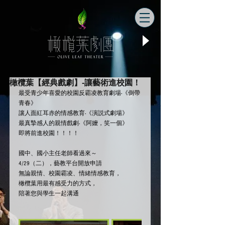
橄欖葉【經典戲劇】-讓藝術進校園！
最受青少年喜愛的校園反霸凌教育劇場-《倒帶
青春》
讓人面紅耳赤的情感教育-《演説式劇場》
最真摯感人的親情戲劇-《阿嬤，笑一個》
即將前進校園！！！！
國中、國小主任老師看過來～
4/29（二），藝教平台開放申請
無論親情、校園霸凌、情緒情感教育，
橄欖葉用最有感受力的方式，
陪著您與學生一起溝通