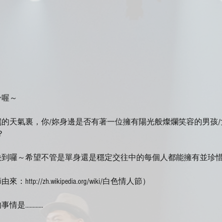
冷喔～
的天氣裏，你/妳身邊是否有著一位擁有陽光般燦爛笑容的男孩
？
快到囉～希望不管是單身還是穩定交往中的每個人都能擁有並珍
ttp://zh.wikipedia.org/wiki/白色情人節）
...........