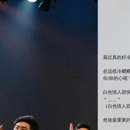
最近真的好
在這樣冷颼颼
你/妳的心呢
白色情人節
＾＿＿＾
（白色情人節由來：h
然後最重要的事情是.