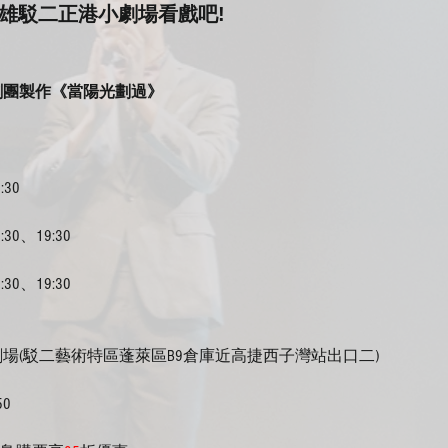
高雄駁二正港小劇場看戲吧!
創團製作《當陽光劃過》
:30
4:30、19:30 
4:30、19:30
場(駁二藝術特區蓬萊區B9倉庫近高捷西子灣站出口二)
0