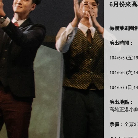
6月份來
橄欖葉劇團
演出時間：
104/6/5 (五)19
104/6/6 (六)1
104/6/7 (日)1
演出地點：
高雄正港小劇
票價
：全票35