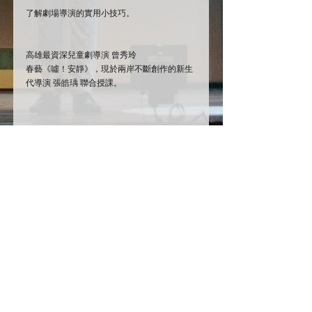
了解劇場導演的實用小技巧。
高雄最資深兒童劇導演 曾秀玲
春藝《噓！安靜》，現於兩岸不斷創作的新生
代導演 張皓瑀 聯合授課。
名額有限，要搶要快：
https://goo.gl/TFTq6Y
留言