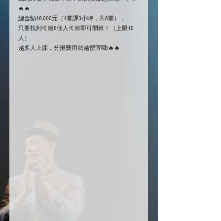
🔥🔥
總金額48,000元（1堂課3小時，共8堂），
只要找到🤙🏼6個人🤙🏼即可開班！（上限10
人）
越多人上課，分攤費用就越便宜哦!🔥🔥