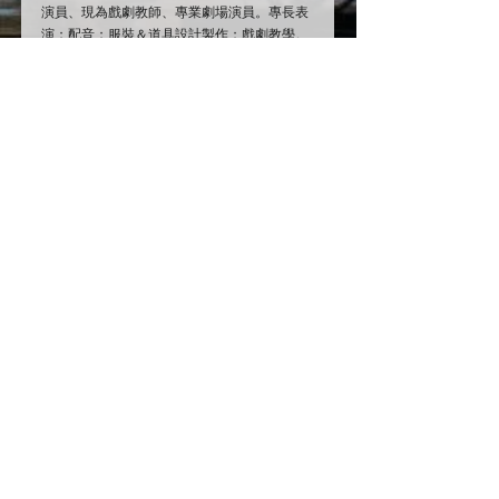
演員、現為戲劇教師、專業劇場演員。專長表
演；配音；服裝＆道具設計製作；戲劇教學。
👩🏻張釋分
嘉義人，臺北藝術大學戲劇學系畢業，現為劇
場演員， 涉入肢體、現代戲劇與偶戲， 2018 
與陳芝藟創立『藟艸合作社』，實驗舞蹈與戲
劇的跨界創作。
📞詳細內容歡迎粉絲專頁私訊或來電與我們聯
繫📞
☎️07-3347795
橄欖葉劇團-陳小姐
💼上班時間：週一至週五09:30-17:00
留言