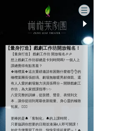
【量身打造】戲劇工作坊開放報名！
【量身打造】 戲劇工作坊 開放報名🎉🎉
想上戲劇工作坊卻總是卡到時間嗎? 一個人上
課總覺得有點害羞？
🍀橄欖葉🍀這次重磅邀請有困難什麼都👌👌的
橄欖葉團長張皓瑀、劇場無敵暖男郝偉凱、還
有人人愛的劇場魅力演員張釋分～開辦戲劇工
作坊，為大家授課指導✨✨
八堂完整的訓練，從肢體、聲音、表情到文
本，讓你從頭到尾吸收新能量、身心靈的極致
拓展。🧘🏽‍♂️
更棒的是🔔「客制化」🔔的上課時間，
只要協調你想要的日期並湊滿6人即可開課！
如此方便學習工作坊，快快安排起來吧～！🔥