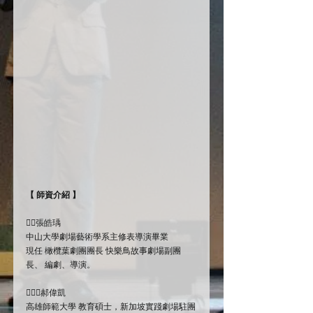
【 師資介紹 】
💁‍♂️張皓瑀
中山大學劇場藝術學系主修表導演畢業
現任 橄欖葉劇團團長 快樂鳥故事劇場副團
長、 編劇、導演。
👱🏻‍♂️郝偉凱
高雄師範大學 教育碩士，新加坡實踐劇場駐團